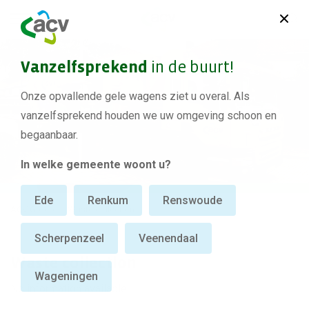
Vanzelfsprekend
in de buurt!
Onze opvallende gele wagens ziet u overal. Als
vanzelfsprekend houden we uw omgeving schoon en
begaanbaar.
In welke gemeente woont u?
Ede
Renkum
Renswoude
ACV Groep
Waste collection
Scherpenzeel
Veenendaal
Waste collection
Wageningen
No information available.