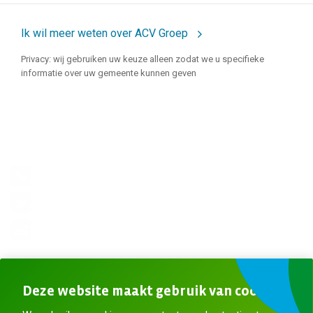
Ik wil meer weten over ACV Groep
Privacy: wij gebruiken uw keuze alleen zodat we u specifieke
informatie over uw gemeente kunnen geven
Hoofdkantoor ACV
Neonstraat 4,
6718 WV Ede
(bedrijventerrein Kievitsmeent)
0318 - 648 160
0318648160
info@acv-groep.nl
Meer contactgegevens
Deze website maakt gebruik van cookies
Blijf op de hoogte