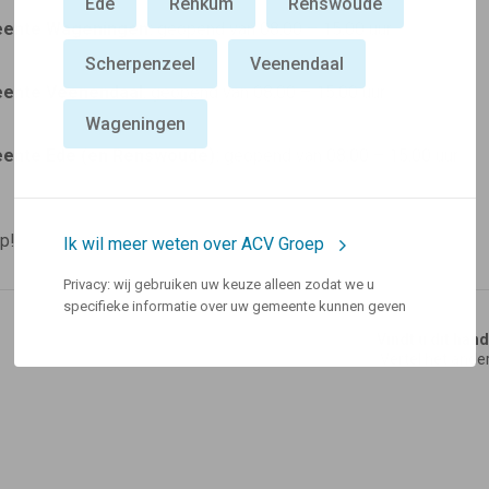
Ede
Renkum
Renswoude
ente Wageningen:
geopend van 08.00 – 15.00 uur
Scherpenzeel
Veenendaal
ente Veenendaal
: geopend van 08.00 – 15.00 uur
Wageningen
ente Ede (en Renswoude):
geopend van 08.00 – 15.00 uur
ip!
Ik wil meer weten over ACV Groep
Privacy: wij gebruiken uw keuze alleen zodat we u
specifieke informatie over uw gemeente kunnen geven
Vindt u dit han
Vertel het ande