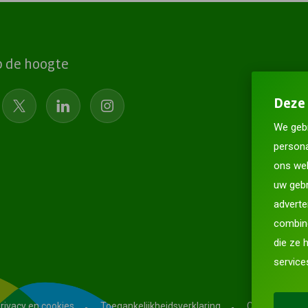
op de hoogte
Deze 
We gebr
persona
ons web
uw gebr
adverte
combine
die ze 
service
rivacy en cookies
Toegankelijkheidsverklaring
CO2-prestatie