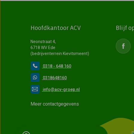
Hoofdkantoor ACV
Blijf 
Neonstraat 4,
6718 WV Ede
(bedrijventerrein Kievitsmeent)
0318 - 648 160
0318648160
info@acv-groep.nl
Meer contactgegevens
P