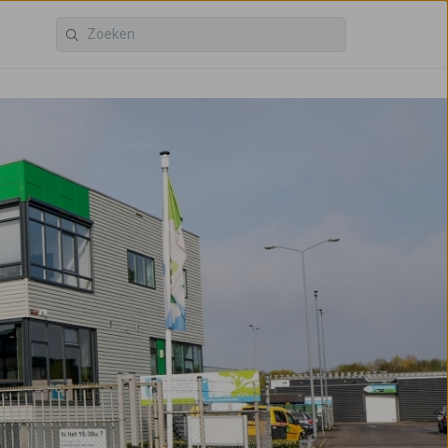
ACV Groep
Restore kringloop
Voor bedrijven
Vindt u dit handig?
Vertel het anderen: