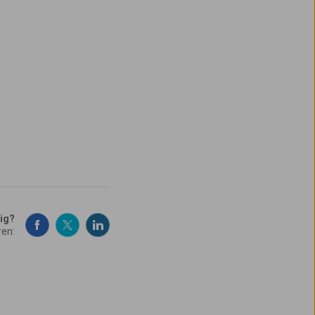
dig?
ren: