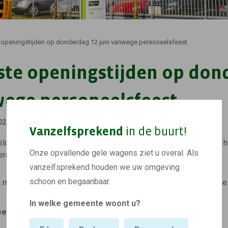
openingstijden op donderdag 12 juni vanwege personeelsfeest
te openingstijden op don
wege personeelsfeest
025
Vanzelfsprekend
in de buurt!
sluiten al onze waardepunten (voorheen afvalbrengstations) en h
Onze opvallende gele wagens ziet u overal. Als
erder dan gebruikelijk in verband met ons personeelsfeest.
vanzelfsprekend houden we uw omgeving
schoon en begaanbaar.
met de aangepaste openingstijden van de verschillende locatie
In welke gemeente woont u?
ente Renkum:
geopend van 12.00 – 15.00 uur