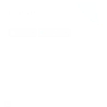
Download NU
de ACV-app!
Meer informatie
Hoofdkantoor ACV
Neonstraat 4,
6718 WV Ede
(bedrijventerrein Kievitsmeent)
0318 - 648 160