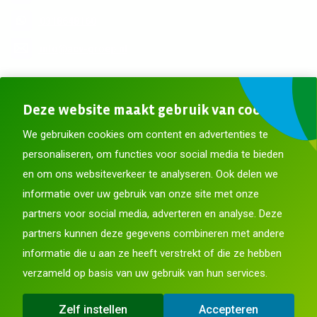
0318648160
info@acv-groep.nl
Meer contactgegevens
Deze website maakt gebruik van cookies
Blijf op de hoogte
We gebruiken cookies om content en advertenties te
personaliseren, om functies voor social media te bieden
en om ons websiteverkeer te analyseren. Ook delen we
informatie over uw gebruik van onze site met onze
partners voor social media, adverteren en analyse. Deze
partners kunnen deze gegevens combineren met andere
informatie die u aan ze heeft verstrekt of die ze hebben
Privacy en cookies
Toegankelijkheidsverklaring
CO2-prestatieladder
verzameld op basis van uw gebruik van hun services.
Copyright © 2026 ACV Groep
Voorkeur voor gemeente opgeven
Zelf instellen
Accepteren