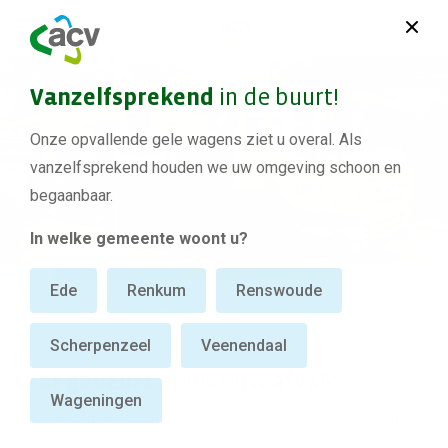
Vanzelfsprekend
in de buurt!
Onze opvallende gele wagens ziet u overal. Als
vanzelfsprekend houden we uw omgeving schoon en
begaanbaar.
In welke gemeente woont u?
Ede
Renkum
Renswoude
ACV Groep
Afval
Wat gebeurt er met uw afval?
Scherpenzeel
Veenendaal
Wat gebeurt er met uw afval?
Wageningen
Geen informatie zichtbaar? Kies eerst uw gemeente om
verder te gaan.