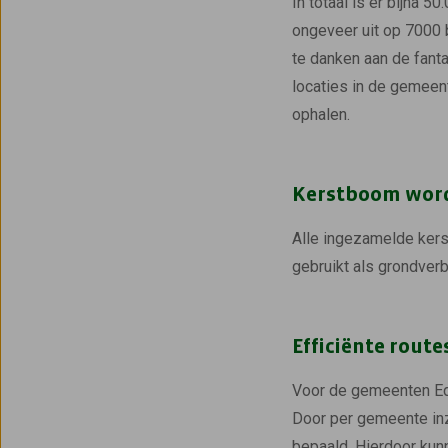
In totaal is er bijna
ongeveer uit op 7000 
te danken aan de fant
locaties in de gemeen
ophalen.
Kerstboom wor
Alle ingezamelde ker
gebruikt als grondverb
Efficiënte route
Voor de gemeenten Ede
Door per gemeente inz
bepaald. Hierdoor kunn