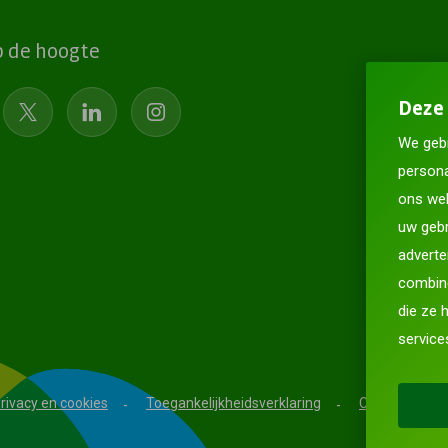
op de hoogte
Deze 
We gebr
persona
ons web
uw gebr
adverte
combine
die ze 
service
rivacy en cookies
Toegankelijkheidsverklaring
CO2-prestatie