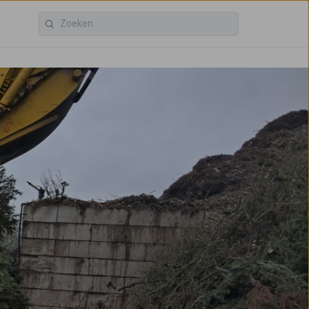
ACV Groep
Restore kringloop
Voor bedrijven
Vindt u dit handig?
Vertel het anderen: