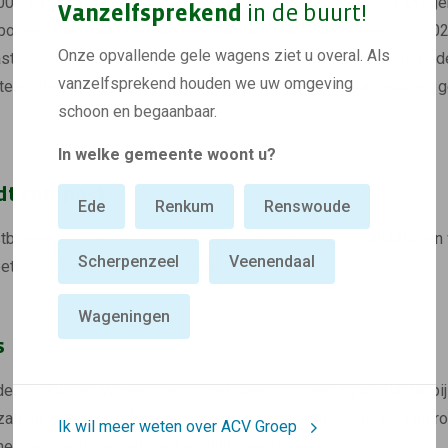
 50.000 kg kerstbomen ingezameld. Een enorme hoeveelheid. Omge
Vanzelfsprekend
in de buurt!
bomen. Dat is aanzienlijk meer dan de inzamelde bomen van 202
Onze opvallende gele wagens ziet u overal. Als
astische inzet van de inwoners die hun bomen hebben aangebode
vanzelfsprekend houden we uw omgeving
te en de inwoners die bomen van buurtgenoten verzamelde en ge
schoon en begaanbaar.
In welke gemeente woont u?
dt compost
Ede
Renkum
Renswoude
stbomen worden gecomposteerd. Compost is 100% natuurlijk en 
Scherpenzeel
Veenendaal
eteraar. Goed voor het milieu dus.
Wageningen
s
, Renkum en Wageningen is gekozen voor een inzamelactie bij e
amelpunten vooraf aan te wijzen als aanbiedplaatsen, kunnen r
Ik wil meer weten over ACV Groep
en de voertuigen efficiënt én duurzaam rijden.