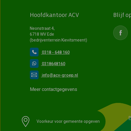
Hoofdkantoor ACV
Blijf 
Neonstraat 4,
6718 WV Ede
(bedrijventerrein Kievitsmeent)
0318 - 648 160
0318648160
info@acv-groep.nl
Meer contactgegevens
P
Voorkeur voor gemeente opgeven