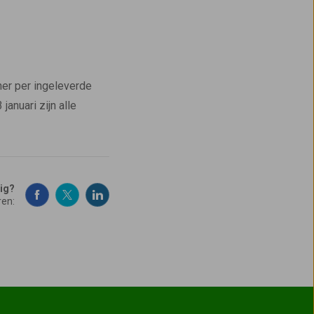
ner per ingeleverde
januari zijn alle
dig?
ren: