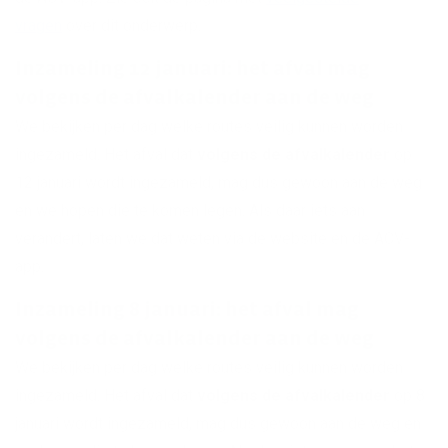
vragen
over dit onderwerp.
Inzameling 12 januari: het afval mag
volgens de afvalkalender aan de weg
We bekijken per dag welke routes veilig kunnen worden
ingezameld. Het afval dat
volgens de afvalkalender
op
12 januari wordt ingezameld, mag dus gewoon aan de weg
en we hopen die te komen legen. Als daar iets aan
verandert, laten we dat weten via de website en de ACV-
app.
Inzameling 8 januari: het afval mag
volgens de afvalkalender aan de weg
We bekijken per dag welke routes veilig kunnen worden
ingezameld. Het afval dat
volgens de afvalkalender
op 8
januari wordt ingezameld, mag dus gewoon aan de weg en