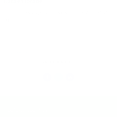
Data en locatie
Breng op
maandagavond 5 januari van 18.30 tot 20.30
uur
uw klein huishoudelijk gevaarlijk afval gratis naar de
Milieubus bij de Nieuwjaarsmarkt in Renswoude, bij
Sporthal De Hokhorst.
Terug naar overzicht
Vindt u dit handig?
Vertel het anderen:
Hoofdkantoor ACV