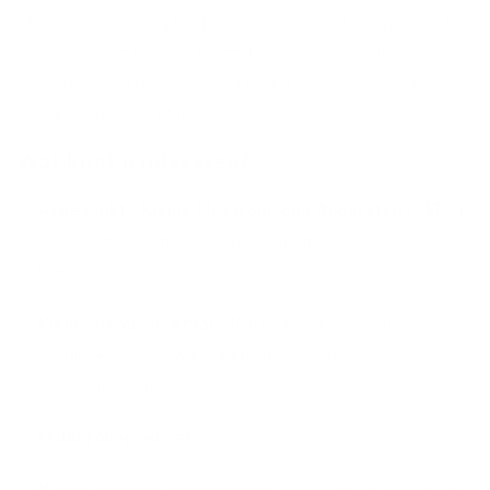
Milieubus aanwezig bij de Nieuwjaarsmarkt in Renswoude,
bij Sporthal De Hokhorst. Heeft u klein huishoudelijk
gevaarlijk afval dat niet bij het restafval hoort? Breng het
dan gratis naar de Milieubus!
Wat kunt u inleveren?
Afgedankte Kleine Elektronische Apparaten (AEEA)
:
zoals een oude mobiel, spelcomputer, waterkoker of
brandalarm.
Klein Chemisch Afval (KCA)
: bijvoorbeeld oude verf,
TL-buizen, lood, kwik, cadmium, chroom of
oplosmiddelen.
Frituuroliën en vet