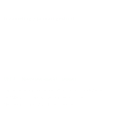
we hopen die te komen legen. Als daar iets aan verandert,
laten we dat weten via de website en de ACV-app.
Inzameling 7 januari gestopt
De afvalinzameling wordt de rest van de dag stilgelegd
vanwege winterse omstandigheden. De veiligheid van
inwoners en onze medewerkers staat voorop.
Of en
wanneer de inzamelroutes worden ingehaald is nog niet
bekend. Houd onze website in de gaten voor updates.
-----
UPDATE Nieuwjaarsmarkt 5 januari
Vanwege de aanhoudende winterse omstandigheden is
de Milieubus 5 januari niet aanwezig op de
Nieuwjaarsmarkt 2026 in Renswoude.
Op maandagavond 5 januari van 18.30 tot 20.30 uur is de