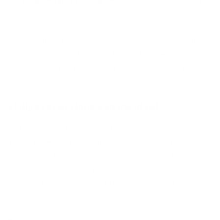
Kleine metalen voorwerpen
: zoals pannen, bouten en
moeren.
Het afval moet in een boodschappentas of krat passen.
Heeft u meer afval? Breng dit dan naar het Waardepunt.
Maak een reservering via acv-groep.nl/zelf-regelen.
Veilige verwerking van uw afval
Op kleine elektronische apparaten, zoals laptops en
mobieltjes, kunnen persoonlijke gegevens staan. Deze
gegevens worden op een veilige manier verwerkt. De
apparaten worden gecontroleerd, gesorteerd en de data
wordt volgens gecertificeerde normen vernietigd.