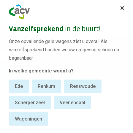
Vanzelfsprekend
in de buurt!
Onze opvallende gele wagens ziet u overal. Als
vanzelfsprekend houden we uw omgeving schoon en
begaanbaar.
In welke gemeente woont u?
Ede
Renkum
Renswoude
ACV Groep
Inzameling Renswoude tijdens winterse omstandigheden
Scherpenzeel
Veenendaal
Inzameling Renswoude tijdens
Wageningen
winterse omstandigheden