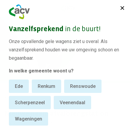
Vanzelfsprekend
in de buurt!
Onze opvallende gele wagens ziet u overal. Als
vanzelfsprekend houden we uw omgeving schoon en
begaanbaar.
In welke gemeente woont u?
Ede
Renkum
Renswoude
ACV Groep
Nieuwe naam afvalbrengstation
Scherpenzeel
Veenendaal
Nieuwe naam afvalbrengstation
Wageningen
Gepubliceerd op: 10-3-2025