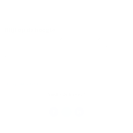
optimaal benutten.
Blijf op de hoogte
De komende weken delen we spannende ontwikkelingen,
nieuwe inzichten, innovatieve oplossingen en onze focus
voor de toekomst. Doe mee en ontdek hoe we samen afval
omzetten in waarde!
Terug naar overzicht
Vindt u dit handig?
Vertel het anderen: