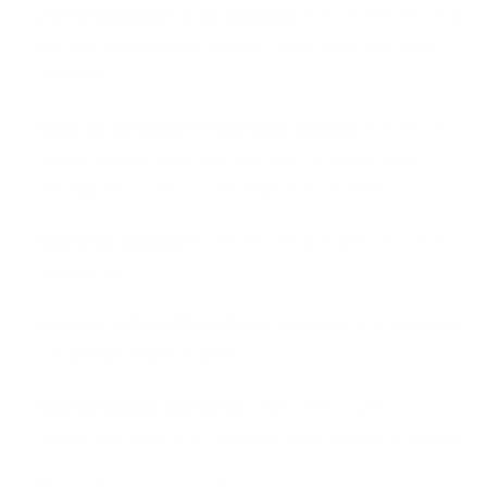
Zet de container in de schaduw
en houd het deksel op
een kier, bijvoorbeeld met een stukje hout, voor extra
ventilatie.
Maak de container regelmatig schoon
, vooral in de
zomer. Gebruik water met wat azijn of groene zeep.
Vermijd chloor; dat is schadelijk voor het milieu.
Gaat u op vakantie?
Laat de container dan schoon en
leeg achter.
Leg een stuk oud brood met wat azijn
in de container
om geurtjes tegen te gaan.
Gebruik klimop (Hedera).
Deze plant is giftig voor
maden. Een takje in de container helpt ze weg te houden.