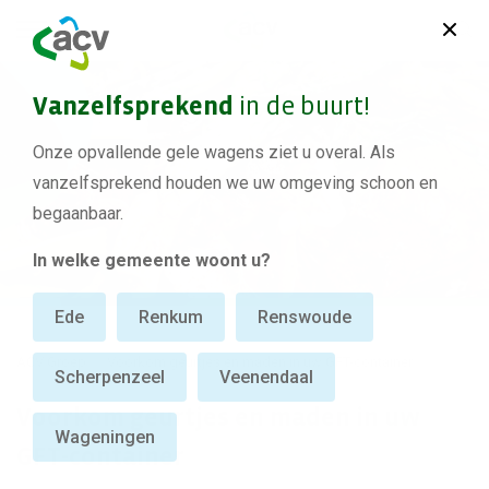
Vanzelfsprekend
in de buurt!
Onze opvallende gele wagens ziet u overal. Als
vanzelfsprekend houden we uw omgeving schoon en
begaanbaar.
In welke gemeente woont u?
Ede
Renkum
Renswoude
ACV Groep
Voorkom geurtjes en maden in uw GFT-container
Scherpenzeel
Veenendaal
Voorkom geurtjes en maden in uw
Wageningen
GFT-container