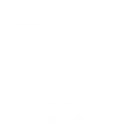
Mottenballen weren vliegen.
Stop ze in een oude
panty en hang die aan het handvat van de container.
De Greenclip
Wilt u wat extra hulp?
De Greenclip
zorgt voor ventilatie
door het deksel een stukje open te houden. Hierdoor droogt
het afval sneller uit, zakt het in en wordt het lichter. Dit
voorkomt ook dat het deksel in de winter vastvriest. Meer
informatie vindt u op
de website van Greenclip
.
Meer Tips
Vindt u dit handig?
Vertel het anderen: