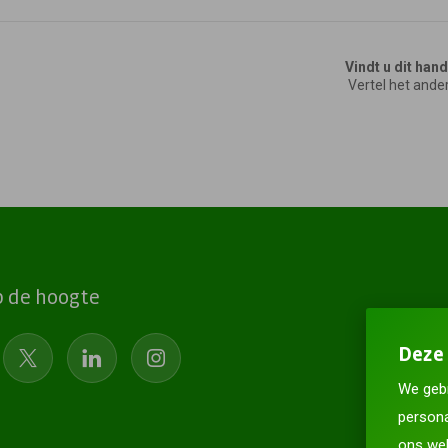
Vindt u dit han
Vertel het ande
op de hoogte
Deze 
We gebr
persona
ons web