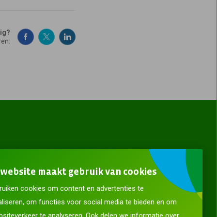
dig?
ren:
website maakt gebruik van cookies
uiken cookies om content en advertenties te
liseren, om functies voor social media te bieden en om
siteverkeer te analyseren. Ook delen we informatie over