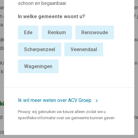
schoon en begaanbaar.
navulverpakkingen: Het gaat hier vooral om verzorgingsproducte
n of plastic verpakkingen, als je zorgt dat ze navulbaar zijn hoef
In welke gemeente woont u?
te gooien.
Ede
Renkum
Renswoude
k producten die ‘oververpakt’ zijn. Dat geldt voor zowel etenswa
edingsproducten.
Scherpenzeel
Veenendaal
kkingen: Als je voldoende consumeert om van grootverpakkingen
Wageningen
n kleinverpakkingen (één- of tweepersoons).
Ik wil meer weten over ACV Groep
kkingen mee
Privacy: wij gebruiken uw keuze alleen zodat we u
d een boodschappentas of vouwkrat dat scheelt een groot aantal 
specifieke informatie over uw gemeente kunnen geven
osje opnieuw door losse eieren te kopen.