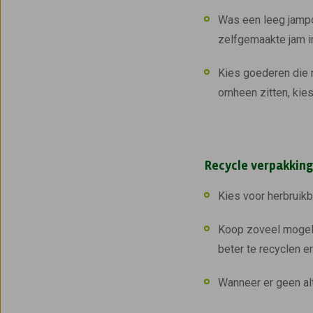
Was een leeg jampo
zelfgemaakte jam i
Kies goederen die n
omheen zitten, kie
Recycle verpakkin
Kies voor herbruikb
Koop zoveel mogelij
beter te recyclen en
Wanneer er geen alt