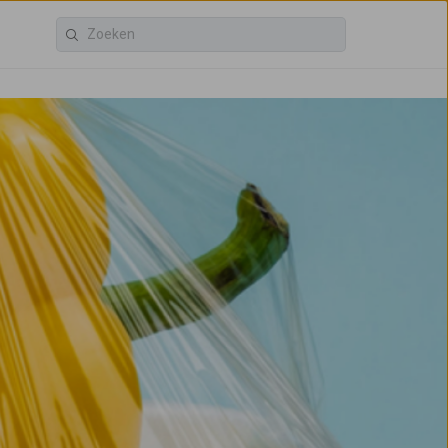
ACV Groep
Restore kringloop
Voor bedrijven
Vindt u dit handig?
Vertel het anderen: