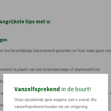
ngrijkste tips met u:
ngen
ten los beschikbaar, bijvoorbeeld groenten en fruit, waar geen v
rommel in plaats van een boterhamzakje of aluminiumfolie.
kbare waterfles (bijvoorbeeld een Dopper).
Vanzelfsprekend
in de buurt!
raan. Het kost weinig, laat geen lege plastic fles over als het op
Onze opvallende gele wagens ziet u overal. Als
rpbekers, – bestek of – borden.
vanzelfsprekend houden we uw omgeving