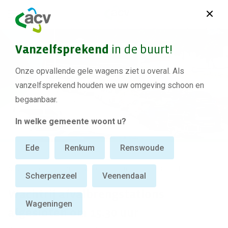
Vanzelfsprekend
in de buurt!
Onze opvallende gele wagens ziet u overal. Als
vanzelfsprekend houden we uw omgeving schoon en
begaanbaar.
In welke gemeente woont u?
Ede
Renkum
Renswoude
ACV Groep
Wachtrij afvalbrengstations afgesloten om 15.30 uur
Scherpenzeel
Veenendaal
Wachtrij afvalbrengstations
Wageningen
afgesloten om 15.30 uur