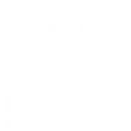
Vindt u dit handig?
Vertel het anderen:
Hoofdkantoor ACV
Neonstraat 4,
6718 WV Ede
(bedrijventerrein Kievitsmeent)
0318 - 648 160
0318648160
info@acv-groep.nl