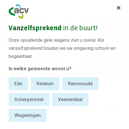
Vanzelfsprekend
in de buurt!
Onze opvallende gele wagens ziet u overal. Als
vanzelfsprekend houden we uw omgeving schoon en
begaanbaar.
In welke gemeente woont u?
Ede
Renkum
Renswoude
ACV Groep
Wijziging ophaallocatie PMD-zakken
Scherpenzeel
Veenendaal
Wijziging ophaallocatie PMD-zakken
Wageningen
Gepubliceerd op: 28-10-2024